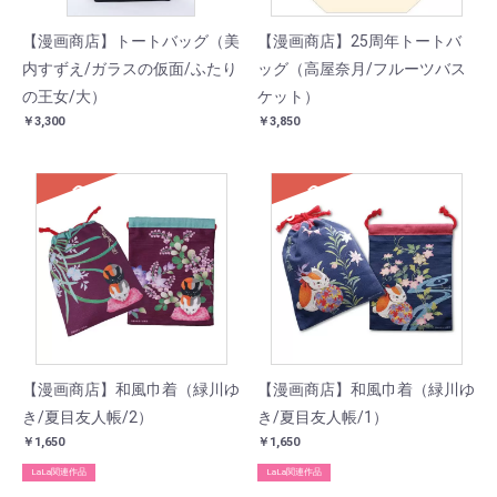
【漫画商店】トートバッグ（美
【漫画商店】25周年トートバ
内すずえ/ガラスの仮面/ふたり
ッグ（高屋奈月/フルーツバス
の王女/大）
ケット）
￥3,300
￥3,850
SOLD
SOLD
【漫画商店】和風巾着（緑川ゆ
【漫画商店】和風巾着（緑川ゆ
き/夏目友人帳/2）
き/夏目友人帳/1）
￥1,650
￥1,650
LaLa関連作品
LaLa関連作品