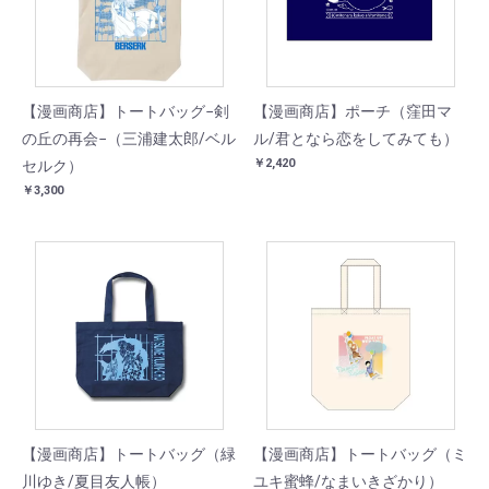
【漫画商店】トートバッグ−剣
【漫画商店】ポーチ（窪田マ
の丘の再会−（三浦建太郎/ベル
ル/君となら恋をしてみても）
￥2,420
セルク）
￥3,300
【漫画商店】トートバッグ（緑
【漫画商店】トートバッグ（ミ
川ゆき/夏目友人帳）
ユキ蜜蜂/なまいきざかり）