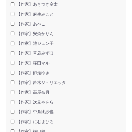
【作家】あきづき空太
【作家】麻生みこと
【作家】あぺこ
【作家】安斎かりん
【作家】池ジュン子
【作家】草凪みずほ
【作家】窪田マル
【作家】師走ゆき
【作家】鈴木ジュリエッタ
【作家】高屋奈月
【作家】次見やをら
【作家】中条比紗也
【作家】にむまひろ
【作家】樋口橘