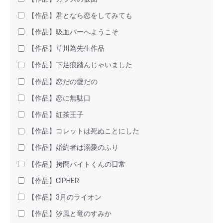
【作品】君となら恋をしてみても
【作品】吸血バーへようこそ
【作品】草川為先生作品
【作品】下足痕踏んじゃいました
【作品】恋だの愛だの
【作品】恋に無駄口
【作品】紅茶王子
【作品】コレットは死ぬことにした
【作品】婚約者は溺愛のふり
【作品】拷問バイトくんの日常
【作品】CIPHER
【作品】3月のライオン
【作品】汐風と竜のすみか