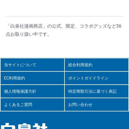
「白泉社漫画商店」の公式、限定、コラボグッズなど36
点お取り扱い中です。
当サイトについて
総合利用規約
EC利用規約
ポイントガイドライン
個人情報保護方針
特定商取引法に基づく表記
よくあるご質問
お問い合わせ