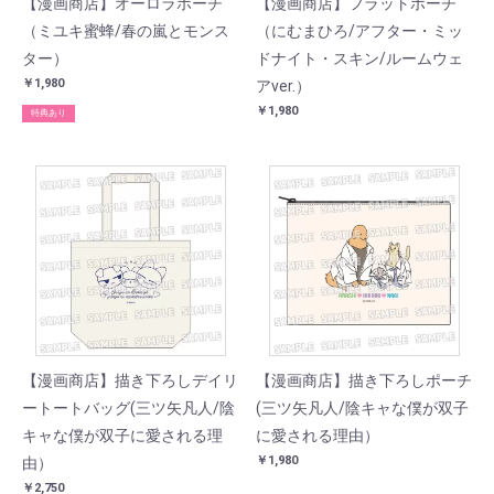
【漫画商店】オーロラポーチ
【漫画商店】フラットポーチ
（ミユキ蜜蜂/春の嵐とモンス
（にむまひろ/アフター・ミッ
ター）
ドナイト・スキン/ルームウェ
￥1,980
アver.）
￥1,980
特典あり
【漫画商店】描き下ろしデイリ
【漫画商店】描き下ろしポーチ
ートートバッグ(三ツ矢凡人/陰
(三ツ矢凡人/陰キャな僕が双子
キャな僕が双子に愛される理
に愛される理由）
￥1,980
由）
￥2,750