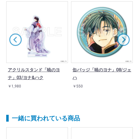
プ
アクリルスタンド「暁のヨ
缶バッジ「暁のヨナ」08/ジェ
ナ」03/ヨナ&ハク
ハ
￥1,980
￥550
一緒に買われている商品