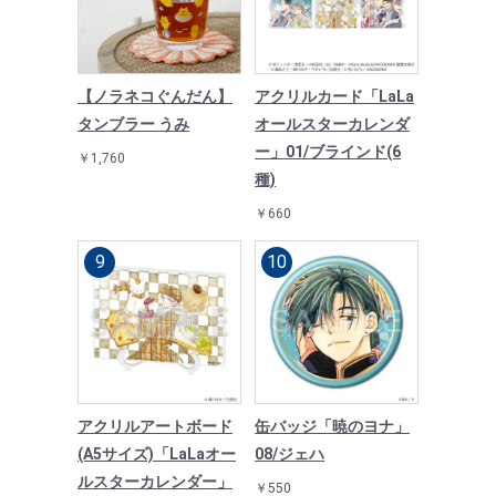
【ノラネコぐんだん】
アクリルカード「LaLa
タンブラー うみ
オールスターカレンダ
ー」01/ブラインド(6
￥1,760
種)
￥660
アクリルアートボード
缶バッジ「暁のヨナ」
(A5サイズ)「LaLaオー
08/ジェハ
ルスターカレンダー」
￥550