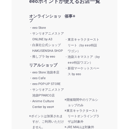
eeoポイントが使えるお店一覧
オンラインショッ
催事
※
プ
・eeo Store
・サンリオアニメストア
ONLINE by A3
・東京キャラクタースト
・白泉社公式ショップ
リート
（by eeo特設
HAKUSENSHA SHOP
ワゴン）
・推しプラ by eeo
・池袋スキマストア
（by
eeo特設ワゴン）
リアルショップ
・新宿マーケットスペー
・eeo Store 池袋本店
ス by eeo
・eeo Cafe
・eeo POP-UP STORE
・サンリオアニメストア
池袋P'PARCO店
※開催期間中のリアルシ
・Anime Culture
ョップのみ
Center by eeo
※
※東京キャラクタースト
※ポイントは加算されま
リートオンラインプラ
すが、ご利用いただけ
ザは対象外
ません。
※JRE MALLは対象外