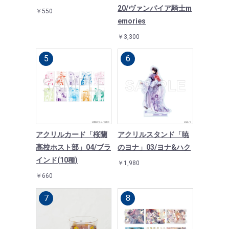
20/ヴァンパイア騎士m
￥550
emories
￥3,300
アクリルカード「桜蘭
アクリルスタンド「暁
高校ホスト部」04/ブラ
のヨナ」03/ヨナ&ハク
インド(10種)
￥1,980
￥660