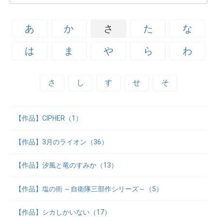
あ
か
さ
た
な
は
ま
や
ら
わ
さ
し
す
せ
そ
【作品】CIPHER（1）
【作品】3月のライオン（36）
【作品】汐風と竜のすみか（13）
【作品】塩の街 ～自衛隊三部作シリーズ～（5）
【作品】シカしかいない（17）