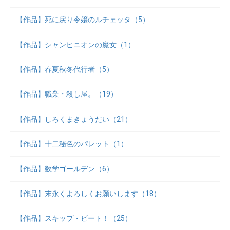
【作品】死に戻り令嬢のルチェッタ（5）
【作品】シャンピニオンの魔女（1）
【作品】春夏秋冬代行者（5）
【作品】職業・殺し屋。（19）
【作品】しろくまきょうだい（21）
【作品】十二秘色のパレット（1）
【作品】数学ゴールデン（6）
【作品】末永くよろしくお願いします（18）
【作品】スキップ・ビート！（25）