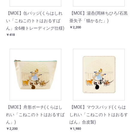
【MOE】缶バッジ(くらはしれ
【MOE】湯呑(岡林ちひろ/石黒
い「こねこのトトはおるすば
亜矢子「猫かるた」)
￥2,200
ん」全6種トレーディング仕様)
￥418
【MOE】舟形ポーチ(くらはし
【MOE】マウスパッド(くらは
れい「こねこのトトはおるすば
しれい「こねこのトトはおるす
ん」)
ばん」合皮製)
￥2,200
￥1,980