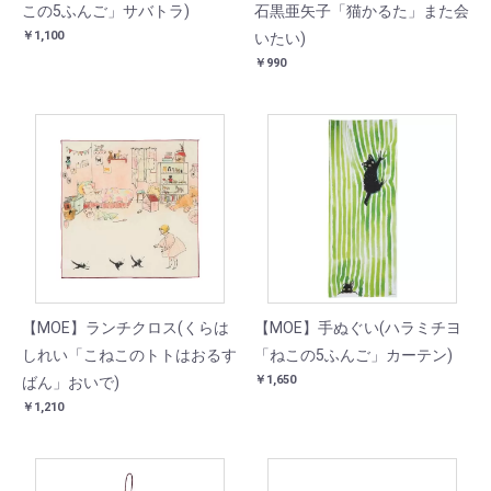
この5ふんご」サバトラ)
石黒亜矢子「猫かるた」また会
￥1,100
いたい)
￥990
【MOE】ランチクロス(くらは
【MOE】手ぬぐい(ハラミチヨ
しれい「こねこのトトはおるす
「ねこの5ふんご」カーテン)
￥1,650
ばん」おいで)
￥1,210