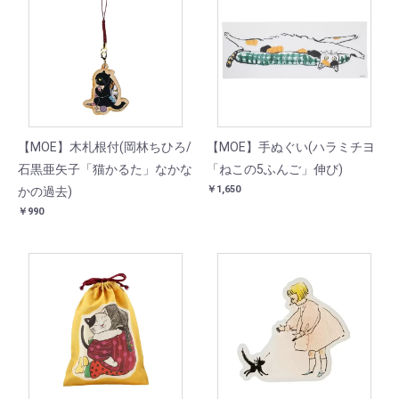
【MOE】木札根付(岡林ちひろ/
【MOE】手ぬぐい(ハラミチヨ
石黒亜矢子「猫かるた」なかな
「ねこの5ふんご」伸び)
￥1,650
かの過去)
￥990