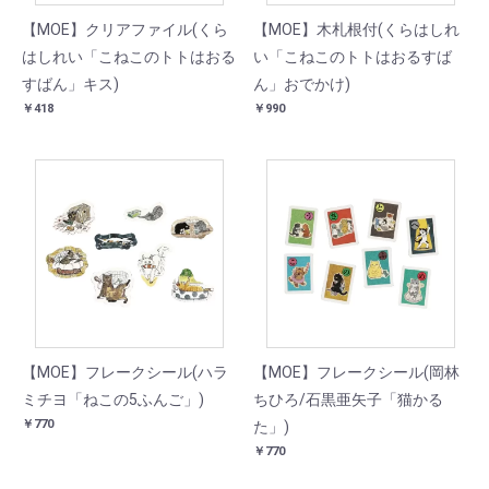
【MOE】クリアファイル(くら
【MOE】木札根付(くらはしれ
はしれい「こねこのトトはおる
い「こねこのトトはおるすば
すばん」キス)
ん」おでかけ)
￥418
￥990
【MOE】フレークシール(ハラ
【MOE】フレークシール(岡林
ミチヨ「ねこの5ふんご」)
ちひろ/石黒亜矢子「猫かる
￥770
た」)
￥770