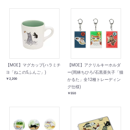
【MOE】マグカップ(ハラミチ
【MOE】アクリルキーホルダ
ヨ「ねこの5ふんご」)
ー(岡林ちひろ/石黒亜矢子「猫
￥2,200
かるた」全12種トレーディン
グ仕様)
￥550