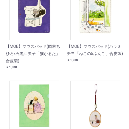
【MOE】マウスパッド(岡林ち
【MOE】マウスパッド(ハラミ
ひろ/石黒亜矢子「猫かるた」
チヨ「ねこの5ふんご」合皮製)
￥1,980
合皮製)
￥1,980