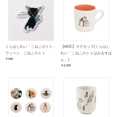
くらはしれい「こねこのトト」
【MOE】マグカップ(くらはし
ワッペン こねこのトト
れい「こねこのトトはおるすば
￥660
ん」)
￥2,200