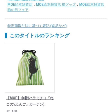
MOE絵本雑貨店
，
MOE絵本雑貨店 猫グッズ
，
MOE絵本雑貨店
猫の日フェア
特定商取引法に基づく表記 (返品など)
このタイトルのランキング
【MOE】巾着(ハラミチヨ「ね
この5ふんご」カーテン)
￥1,100