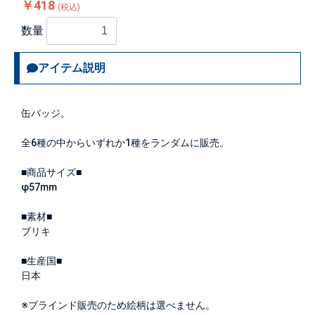
￥418
(税込)
数量
アイテム説明
缶バッジ。
全6種の中からいずれか1種をランダムに販売。
■商品サイズ■
φ57mm
■素材■
ブリキ
■生産国■
日本
※ブラインド販売のため絵柄は選べません。