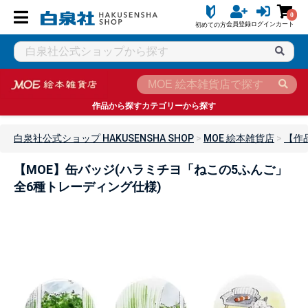
0
会員登録
ログイン
カート
初めての方
作品から探す
カテゴリーから探す
白泉社公式ショップ HAKUSENSHA SHOP
MOE 絵本雑貨店
【作
【MOE】缶バッジ(ハラミチヨ「ねこの5ふんご」
全6種トレーディング仕様)