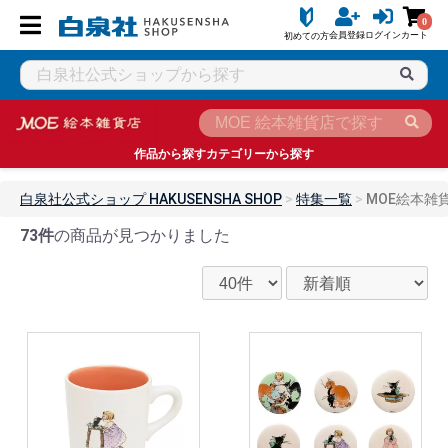
0
会員登録
ログイン
カート
初めての方
作品から探す
カテゴリーから探す
白泉社公式ショップ HAKUSENSHA SHOP
特集一覧
MOE絵本雑
73件
の商品が見つかりました