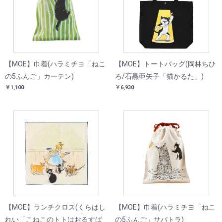
【MOE】巾着(ハラミチヨ「ねこ
【MOE】トートバッグ(岡林ちひ
の5ふんご」カーテン)
ろ/石黒亜矢子「猫かるた」)
￥1,100
￥6,930
【MOE】ランチクロス(くらはし
【MOE】巾着(ハラミチヨ「ねこ
れい「こねこのトトはおるすば
の5ふんご」サバトラ)