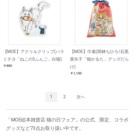
【MOE】アクリルクリップ(ハラ
【MOE】巾着(岡林ちひろ/石黒
ミチヨ「ねこの5ふんご」白猫)
亜矢子「猫かるた」グッズだら
￥880
け)
￥1,100
1
2
次へ
「MOE絵本雑貨店 猫の日フェア」の公式、限定、コラボ
グッズなど73点お取り扱い中です。