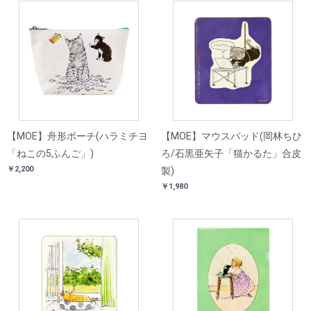
【MOE】舟形ポーチ(ハラミチヨ
【MOE】マウスパッド(岡林ちひ
「ねこの5ふんご」)
ろ/石黒亜矢子「猫かるた」合皮
￥2,200
製)
￥1,980