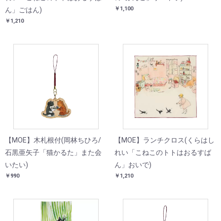
￥1,100
ん」ごはん)
￥1,210
【MOE】木札根付(岡林ちひろ/
【MOE】ランチクロス(くらはし
石黒亜矢子「猫かるた」また会
れい「こねこのトトはおるすば
いたい)
ん」おいで)
￥990
￥1,210