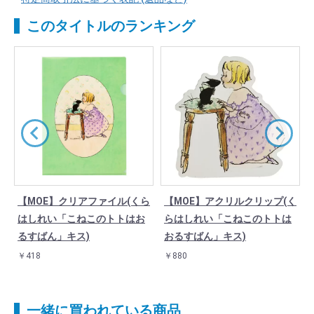
このタイトルのランキング
ら
【MOE】クリアファイル(くら
【MOE】アクリルクリップ(く
はしれい「こねこのトトはお
らはしれい「こねこのトトは
るすばん」キス)
おるすばん」キス)
￥418
￥880
一緒に買われている商品