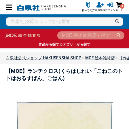
0
会員登録
ログイン
カート
初めての方
作品から探す
カテゴリーから探す
白泉社公式ショップ HAKUSENSHA SHOP
MOE 絵本雑貨店
【作
【MOE】ランチクロス(くらはしれい「こねこのト
トはおるすばん」ごはん)