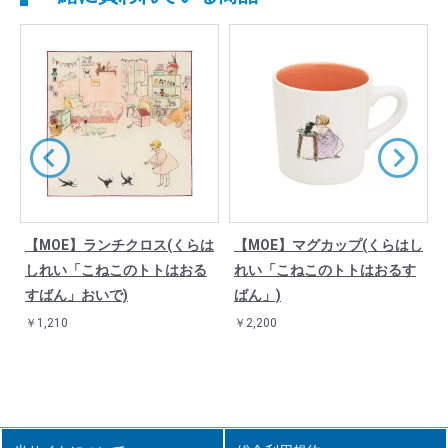
チ
【MOE】ランチクロス(くらは
【MOE】マグカップ(くらはし
しれい「こねこのトトはおる
れい「こねこのトトはおるす
すばん」おいで)
ばん」)
￥1,210
￥2,200