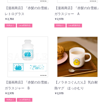
【漫画商店】『赤髪の白雪姫』
【漫画商店】『赤髪の白雪姫』
レトログラス
ガラスジャー A
￥2,750
￥2,970
特典あり
LaLa関連作品
特典あり
LaLa関連作品
【漫画商店】『赤髪の白雪姫』
【ノラネコぐんだん】 乳白耐
ガラスジャー B
熱マグ ほっかむり
￥2,970
￥2,970
特典あり
LaLa関連作品