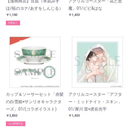
【漫画商店】豆皿（草凪みず
アクリルコースター「花と悪
ほ/暁のヨナ/あすをしんじる）
魔」01/ビビ&はな
￥1,100
￥1,430
特典あり
SOLD
カップ＆ソーサーセット「赤髪
アクリルコースター「アフタ
の白雪姫×サンリオキャラクタ
ー・ミッドナイト・スキン」
ーズ」01/(コラボイラスト)
01/犀川 雷×虎谷光平
￥3,850
￥1,430
LaLa関連作品