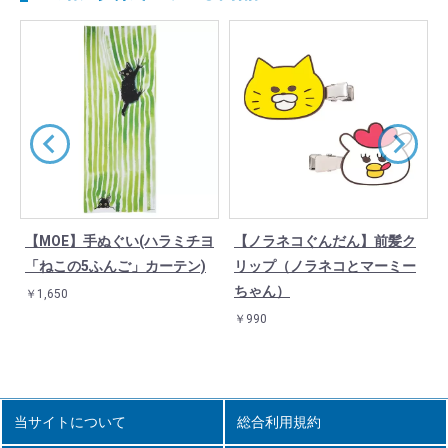
ラ
【MOE】手ぬぐい(ハラミチヨ
【ノラネコぐんだん】前髪ク
「ねこの5ふんご」カーテン)
リップ（ノラネコとマーミー
ちゃん）
￥1,650
￥990
当サイトについて
総合利用規約