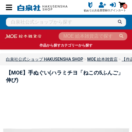
0
会員登録
ログイン
カート
初めての方
作品から探す
カテゴリーから探す
白泉社公式ショップ HAKUSENSHA SHOP
MOE 絵本雑貨店
【作
【MOE】手ぬぐい(ハラミチヨ「ねこの5ふんご」
伸び)