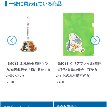
一緒に買われている商品
【MOE】木札根付(岡林ちひ
【MOE】クリアファイル(岡林
ろ/石黒亜矢子「猫かるた」ま
ちひろ/石黒亜矢子「猫かる
た会いたい)
た」おのれ可愛すぎる)
￥990
￥418
当サイトについて
総合利用規約