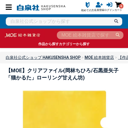
0
会員登録
ログイン
カート
初めての方
作品から探す
カテゴリーから探す
白泉社公式ショップ HAKUSENSHA SHOP
MOE 絵本雑貨店
【作
【MOE】クリアファイル(岡林ちひろ/石黒亜矢子
「猫かるた」ローリング甘えん坊)