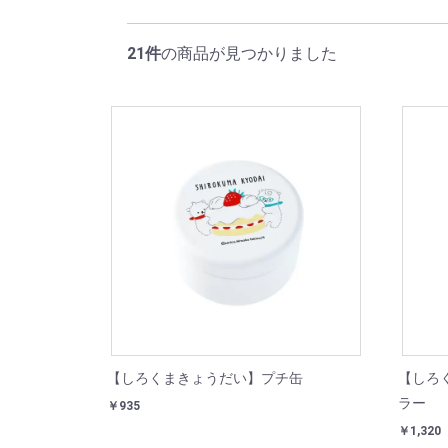
21件
の商品が見つかりました
【しろくまきょうだい】プチ缶
【しろ
ラー
￥935
￥1,320