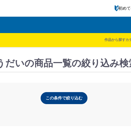
初めて
ル一覧
kodomoe shop
【作品】しろくまきょうだい
作品から探す
カ
うだいの商品一覧の絞り込み検
この条件で絞り込む