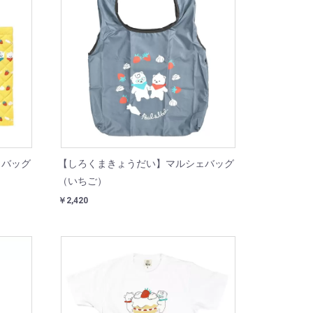
こバッグ
【しろくまきょうだい】マルシェバッグ
（いちご）
￥2,420