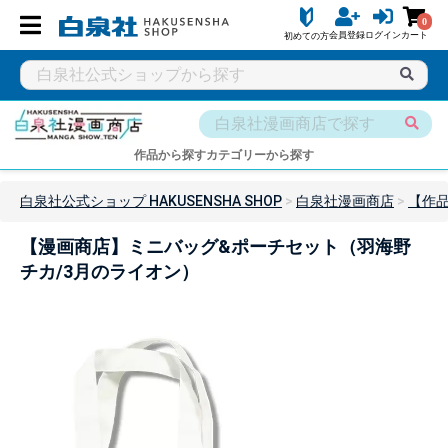
0
会員登録
ログイン
カート
初めての方
作品から探す
カテゴリーから探す
白泉社公式ショップ HAKUSENSHA SHOP
白泉社漫画商店
【作
【漫画商店】ミニバッグ&ポーチセット（羽海野
チカ/3月のライオン）