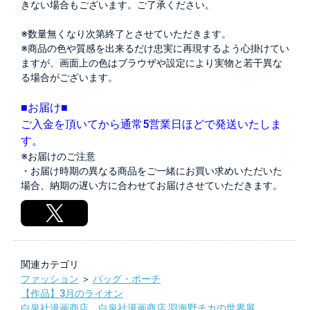
きない場合もございます。ご了承ください。
※数量無くなり次第終了とさせていただきます。
※商品の色や質感を出来るだけ忠実に再現するよう心掛けてい
ますが、画面上の色はブラウザや設定により実物と若干異な
る場合がございます。
■お届け■
ご入金を頂いてから通常5営業日ほどで発送いたしま
す。
※お届けのご注意
・お届け時期の異なる商品をご一緒にお買い求めいただいた
場合、納期の遅い方に合わせてお届けさせていただきます。
関連カテゴリ
ファッション
＞
バッグ・ポーチ
【作品】3月のライオン
白泉社漫画商店
，
白泉社漫画商店 羽海野チカの世界展