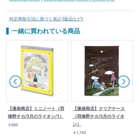
特定商取引法に基づく表記 (返品など)
一緒に買われている商品
【漫画商店】ミニノート（羽
【漫画商店】クリアケース
仮
海野チカ/3月のライオン/1）
（羽海野チカ/3月のライオ
ン）
￥880
￥1,100