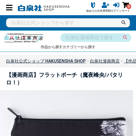
0
会員登録
ログイン
カート
初めての方
作品から探す
カテゴリーから探す
白泉社公式ショップ HAKUSENSHA SHOP
白泉社漫画商店
【作
【漫画商店】フラットポーチ（魔夜峰央/パタリ
ロ！）