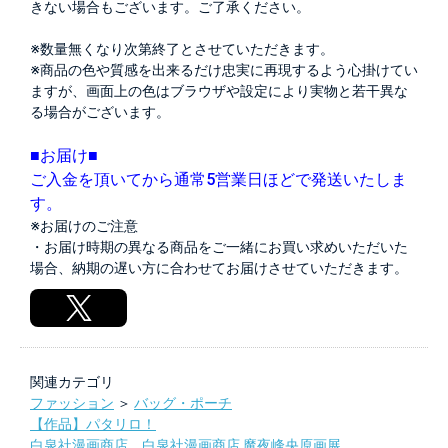
きない場合もございます。ご了承ください。
※数量無くなり次第終了とさせていただきます。
※商品の色や質感を出来るだけ忠実に再現するよう心掛けてい
ますが、画面上の色はブラウザや設定により実物と若干異な
る場合がございます。
■お届け■
ご入金を頂いてから通常5営業日ほどで発送いたしま
す。
※お届けのご注意
・お届け時期の異なる商品をご一緒にお買い求めいただいた
場合、納期の遅い方に合わせてお届けさせていただきます。
関連カテゴリ
ファッション
＞
バッグ・ポーチ
【作品】パタリロ！
白泉社漫画商店
，
白泉社漫画商店 魔夜峰央原画展