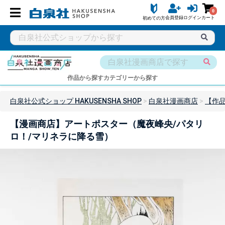
0
会員登録
ログイン
カート
初めての方
作品から探す
カテゴリーから探す
白泉社公式ショップ HAKUSENSHA SHOP
白泉社漫画商店
【作
【漫画商店】アートポスター（魔夜峰央/パタリ
ロ！/マリネラに降る雪）