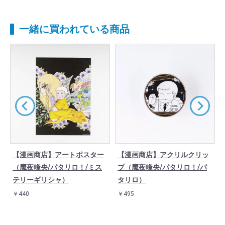
一緒に買われている商品
【漫画商店】アートポスター
【漫画商店】アクリルクリッ
（魔夜峰央/パタリロ！/ミス
プ（魔夜峰央/パタリロ！/パ
テリーギリシャ）
タリロ）
￥440
￥495