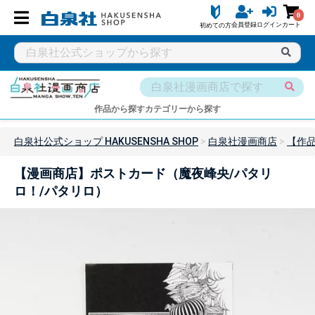
0
会員登録
ログイン
カート
初めての方
作品から探す
カテゴリーから探す
白泉社公式ショップ HAKUSENSHA SHOP
白泉社漫画商店
【作
【漫画商店】ポストカード（魔夜峰央/パタリ
ロ！/パタリロ）