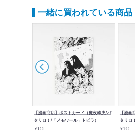
一緒に買われている商品
チ（魔夜峰央/
【漫画商店】ポストカード（魔夜峰央/パ
【漫画
タリロ！/「メモワール」トビラ）
タリロ
￥165
￥165