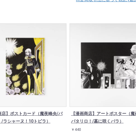
商店】ポストカード（魔夜峰央/パ
【漫画商店】アートポスター（魔
！/ラシャーヌ！10トビラ）
パタリロ！/墓に咲くバラ）
￥440