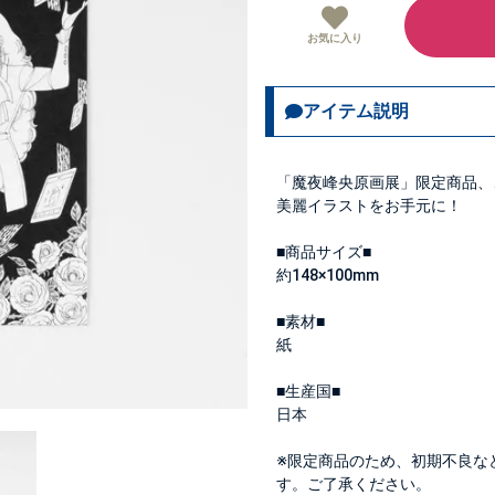
お気に入り
アイテム説明
「魔夜峰央原画展」限定商品、
美麗イラストをお手元に！
■商品サイズ■
約148×100mm
■素材■
紙
■生産国■
日本
※限定商品のため、初期不良な
す。ご了承ください。