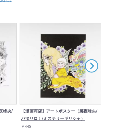
夜峰央/
【漫画商店】アートポスター（魔夜峰央/
【漫画商店】
パタリロ！/ミステリーギリシャ）
パタリロ！/1
￥440
￥1,320