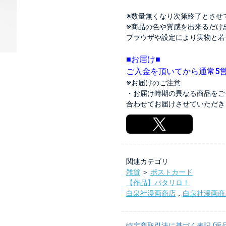
※数量無くなり次第終了とさせ
※商品の色や質感を出来るだけ
ブラウザや設定により実物と若
■お届け■
ご入金を頂いてから通常5
※お届けのご注意
・お届け時期の異なる商品をご
合わせてお届けさせていただき
関連カテゴリ
雑貨
＞
ポストカード
【作品】パタリロ！
白泉社漫画商店
，
白泉社漫画商
特定商取引法に基づく表記 (返