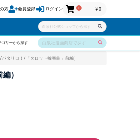
0
の方
会員登録
ログイン
￥0
テゴリーから探す
/パタリロ！/「タロット輪舞曲」前編）
前編）