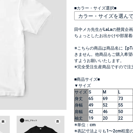
■カラー・サイズ選択■
田中メカ先生がLaLaの懸賞
ちょっとしたお出かけや部屋着
※こちらの商品は商品名に【p
きません。他商品もご購入希望
すようお願いいたします。
※完全受注生産商品ですので注
■商品サイズ■
▼サイズ
サイズ
S
M
L
身丈
65
69
73
身幅
49
52
55
肩幅
42
46
50
袖丈
19
20
22
※単位：cm
※表記寸法よりも1〜2cm程