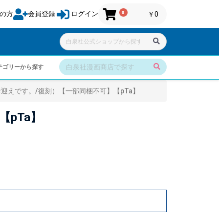
0
の方
会員登録
ログイン
￥0
テゴリーから探す
迎えです。/復刻）【一部同梱不可】【pTa】
pTa】