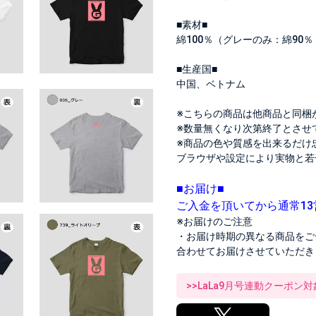
■素材■
綿100％（グレーのみ：綿90
■生産国■
中国、ベトナム
※こちらの商品は他商品と同梱
※数量無くなり次第終了とさせ
※商品の色や質感を出来るだけ
ブラウザや設定により実物と若
■お届け■
ご入金を頂いてから通常1
※お届けのご注意
・お届け時期の異なる商品をご
合わせてお届けさせていただき
>>LaLa9月号連動クーポン