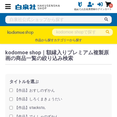
0
会員登録
ログイン
カート
初めての方
白泉社公式ショップ HAKUSENSHA SHOP
タイトル一覧
kodo
作品から探す
カテゴリーから探す
kodomoe shop｜額縁入りプレミアム複製原
画の商品一覧の絞り込み検索
タイトルを選ぶ
【作品】おすしのずかん
【作品】しろくまきょうだい
【作品】stacksto,
【作品】でんしゃのずかん