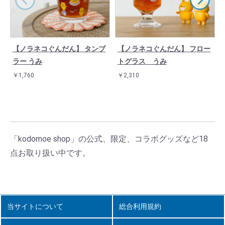
【ノラネコぐんだん】 タンブ
【ノラネコぐんだん】 フロー
ラー うみ
トグラス うみ
￥1,760
￥2,310
「kodomoe shop」の公式、限定、コラボグッズなど18
点お取り扱い中です。
当サイトについて
総合利用規約