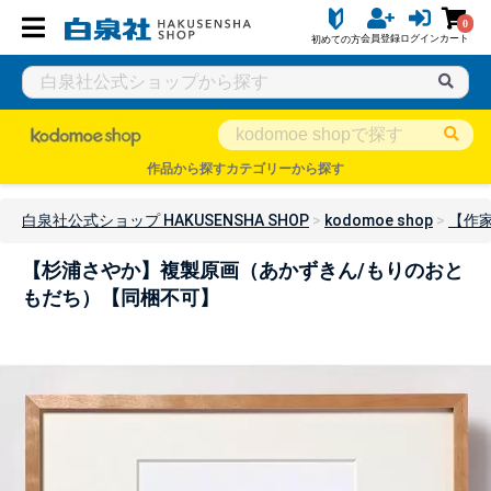
0
会員登録
ログイン
カート
初めての方
作品から探す
カテゴリーから探す
白泉社公式ショップ HAKUSENSHA SHOP
kodomoe shop
【作
【杉浦さやか】複製原画（あかずきん/もりのおと
もだち）【同梱不可】