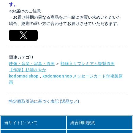
す。
※お届けのご注意
・お届け時期の異なる商品をご一緒にお買い求めいただいた
場合、納期の遅い方に合わせてお届けさせていただきます。
関連カテゴリ
映像・音楽・写真・原画
＞
額縁入りプレミアム複製原画
【作家】杉浦さやか
kodomoe shop
，
kodomoe shop メッセージカード付複製原
画
特定商取引法に基づく表記 (返品など)
当サイトについて
総合利用規約