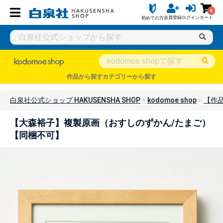
0
会員登録
ログイン
カート
初めての方
作品から探す
カテゴリーから探す
白泉社公式ショップ HAKUSENSHA SHOP
kodomoe shop
【作
【大森裕子】複製原画（おすしのずかん/たまご）
【同梱不可】