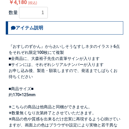
￥4,180
(税込)
数量
アイテム説明
『おすしのずかん』からおいしそうなすしネタのイラスト6点
をそれぞれ限定100枚にて複製
■全商品に、大森裕子先生の直筆サインが入ります
■サインには、それぞれシリアルナンバーが入ります
お申し込み後、製造・額装しますので、発送までしばらくお
待ちください
■商品サイズ■
約170×125mm
※こちらの商品は他商品と同梱ができません。
※数量無くなり次第終了とさせていただきます。
※商品の色や質感を出来るだけ忠実に再現するよう心掛けてい
ますが、画面上の色はブラウザや設定により実物と若干異な