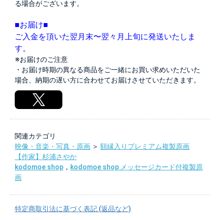
る場合がございます。
■お届け■
ご入金を頂いた翌月末〜翌々月上旬に発送いたしま
す。
※お届けのご注意
・お届け時期の異なる商品をご一緒にお買い求めいただいた
場合、納期の遅い方に合わせてお届けさせていただきます。
関連カテゴリ
映像・音楽・写真・原画
＞
額縁入りプレミアム複製原画
【作家】杉浦さやか
kodomoe shop
，
kodomoe shop メッセージカード付複製原
画
特定商取引法に基づく表記 (返品など)