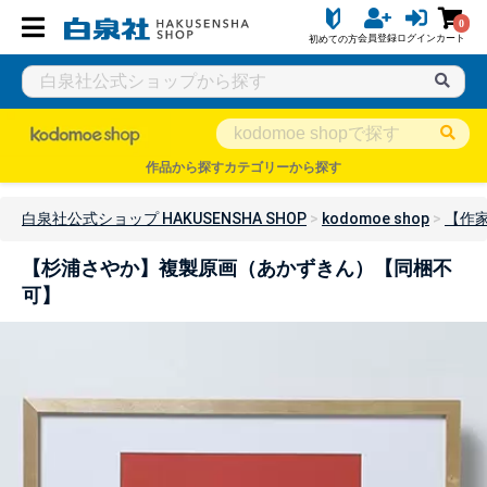
0
会員登録
ログイン
カート
初めての方
作品から探す
カテゴリーから探す
白泉社公式ショップ HAKUSENSHA SHOP
kodomoe shop
【作
【杉浦さやか】複製原画（あかずきん）【同梱不
可】