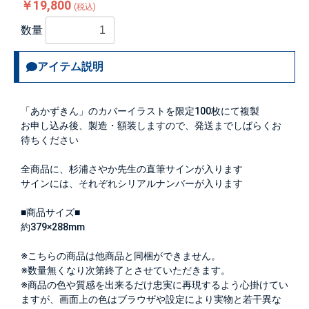
￥19,800
(税込)
数量
アイテム説明
「あかずきん」のカバーイラストを限定100枚にて複製
お申し込み後、製造・額装しますので、発送までしばらくお
待ちください
全商品に、杉浦さやか先生の直筆サインが入ります
サインには、それぞれシリアルナンバーが入ります
■商品サイズ■
約379×288mm
※こちらの商品は他商品と同梱ができません。
※数量無くなり次第終了とさせていただきます。
※商品の色や質感を出来るだけ忠実に再現するよう心掛けてい
ますが、画面上の色はブラウザや設定により実物と若干異な