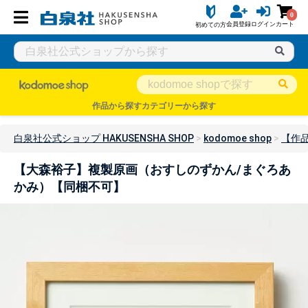
0
会員登録
ログイン
カート
初めての方
作品から探す
カテゴリーから探す
白泉社公式ショップ HAKUSENSHA SHOP
kodomoe shop
【作
【大森裕子】複製原画（おすしのずかん/まぐろあ
かみ）【同梱不可】