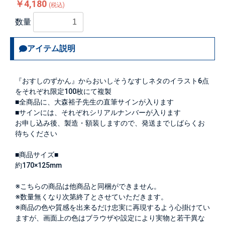
￥4,180
(税込)
数量
アイテム説明
『おすしのずかん』からおいしそうなすしネタのイラスト6点
をそれぞれ限定100枚にて複製
■全商品に、大森裕子先生の直筆サインが入ります
■サインには、それぞれシリアルナンバーが入ります
お申し込み後、製造・額装しますので、発送までしばらくお
待ちください
■商品サイズ■
約170×125mm
※こちらの商品は他商品と同梱ができません。
※数量無くなり次第終了とさせていただきます。
※商品の色や質感を出来るだけ忠実に再現するよう心掛けてい
ますが、画面上の色はブラウザや設定により実物と若干異な