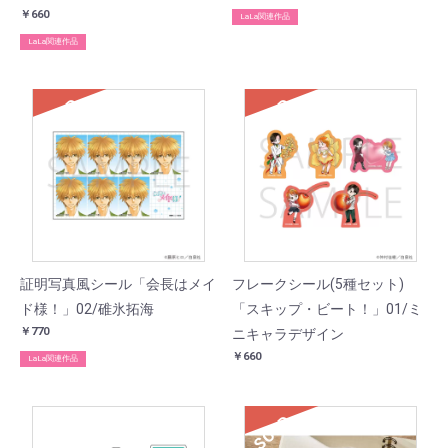
￥660
LaLa関連作品
LaLa関連作品
SOLD
SOLD
証明写真風シール「会長はメイ
フレークシール(5種セット)
ド様！」02/碓氷拓海
「スキップ・ビート！」01/ミ
￥770
ニキャラデザイン
￥660
LaLa関連作品
SOLD