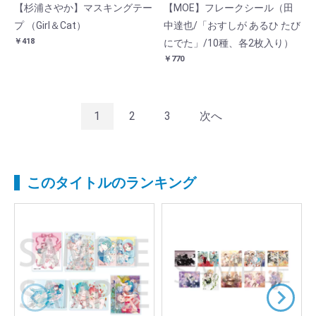
【杉浦さやか】マスキングテー
【MOE】フレークシール（田
プ （Girl＆Cat）
中達也/「おすしが あるひ たび
￥418
にでた」/10種、各2枚入り）
￥770
1
2
3
次へ
このタイトルのランキング