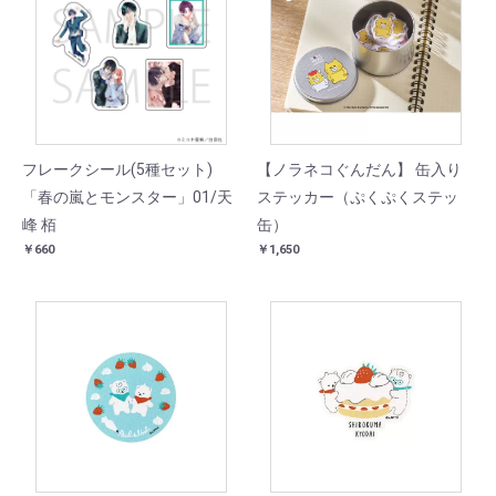
フレークシール(5種セット)
【ノラネコぐんだん】 缶入り
「春の嵐とモンスター」01/天
ステッカー（ぷくぷくステッ
峰 栢
缶）
￥660
￥1,650