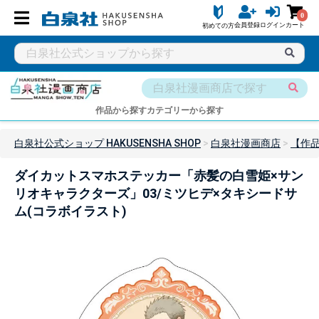
0
会員登録
ログイン
カート
初めての方
作品から探す
カテゴリーから探す
白泉社公式ショップ HAKUSENSHA SHOP
白泉社漫画商店
【作
ダイカットスマホステッカー「赤髪の白雪姫×サン
リオキャラクターズ」03/ミツヒデ×タキシードサ
ム(コラボイラスト)