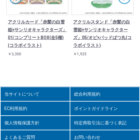
雪
アクリルカード「赤髪の白雪
アクリルスタンド「赤髪の白
」
姫×サンリオキャラクターズ」
雪姫×サンリオキャラクター
01/コンプリートBOX(全5種)
ズ」05/オビ×バッドばつ丸(コ
(コラボイラスト)
ラボイラスト)
￥3,300
￥1,925
当サイトについて
総合利用規約
EC利用規約
ポイントガイドライン
個人情報保護方針
特定商取引法に基づく表記
よくあるご質問
お問い合わせ