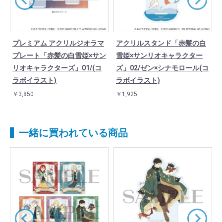
プレミアム アクリルジオラマ
アクリルスタンド「赤髪の白
ャ
プレート「赤髪の白雪姫×サン
雪姫×サンリオキャラクター
5
リオキャラクターズ」01/(コ
ズ」02/ゼン×シナモロール(コ
ラボイラスト)
ラボイラスト)
￥3,850
￥1,925
一緒に買われている商品