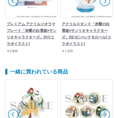
プレミアム アクリルジオラマ
アクリルスタンド「赤髪の白
ャ
プレート「赤髪の白雪姫×サン
雪姫×サンリオキャラクター
5
リオキャラクターズ」01/(コ
ズ」02/ゼン×シナモロール(コ
ラボイラスト)
ラボイラスト)
￥3,850
￥1,925
一緒に買われている商品