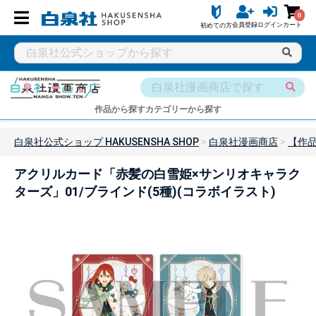
0
会員登録
ログイン
カート
初めての方
作品から探す
カテゴリーから探す
白泉社公式ショップ HAKUSENSHA SHOP
白泉社漫画商店
【作
アクリルカード「赤髪の白雪姫×サンリオキャラク
ターズ」01/ブラインド(5種)(コラボイラスト)