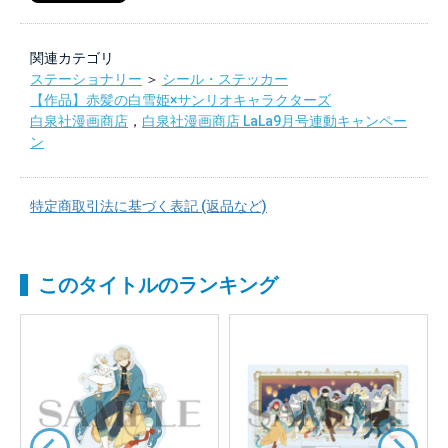
関連カテゴリ
ステーショナリー
＞
シール・ステッカー
【作品】赤髪の白雪姫×サンリオキャラクターズ
白泉社漫画商店
，
白泉社漫画商店 LaLa9月号連動キャンペー
ン
特定商取引法に基づく表記 (返品など)
このタイトルのランキング