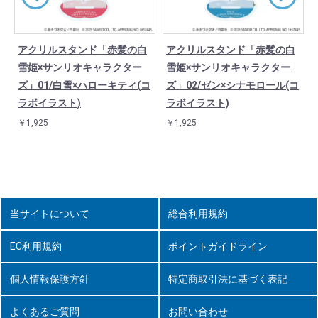
アクリルスタンド「赤髪の白
アクリルスタンド「赤髪の白
ャ
雪姫×サンリオキャラクター
雪姫×サンリオキャラクター
ト
ズ」01/白雪×ハローキティ(コ
ズ」02/ゼン×シナモロール(コ
ラボイラスト)
ラボイラスト)
￥1,925
￥1,925
当サイトについて
総合利用規約
EC利用規約
ポイントガイドライン
個人情報保護方針
特定商取引法に基づく表記
よくあるご質問
お問い合わせ