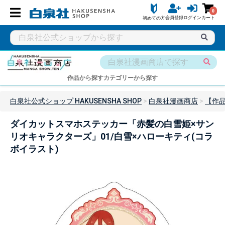
0
会員登録
ログイン
カート
初めての方
作品から探す
カテゴリーから探す
白泉社公式ショップ HAKUSENSHA SHOP
白泉社漫画商店
【作
ダイカットスマホステッカー「赤髪の白雪姫×サン
リオキャラクターズ」01/白雪×ハローキティ(コラ
ボイラスト)