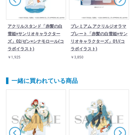
アクリルスタンド「赤髪の白
プレミアム アクリルジオラマ
ャ
雪姫×サンリオキャラクター
プレート「赤髪の白雪姫×サン
5
ズ」02/ゼン×シナモロール(コ
リオキャラクターズ」01/(コ
ラボイラスト)
ラボイラスト)
￥1,925
￥3,850
一緒に買われている商品