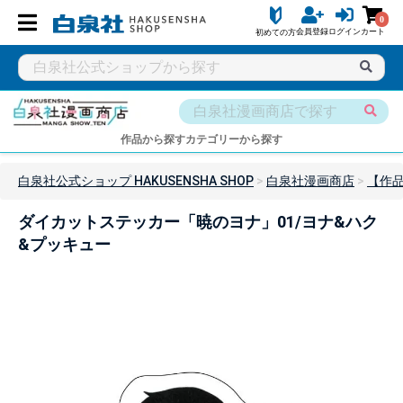
0
会員登録
ログイン
カート
初めての方
作品から探す
カテゴリーから探す
白泉社公式ショップ HAKUSENSHA SHOP
白泉社漫画商店
【作
ダイカットステッカー「暁のヨナ」01/ヨナ&ハク
&プッキュー