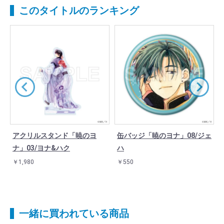
このタイトルのランキング
プ
アクリルスタンド「暁のヨ
缶バッジ「暁のヨナ」08/ジェ
ナ」03/ヨナ&ハク
ハ
￥1,980
￥550
一緒に買われている商品