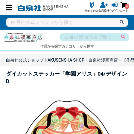
0
会員登録
ログイン
カート
初めての方
作品から探す
カテゴリーから探す
白泉社公式ショップ HAKUSENSHA SHOP
白泉社漫画商店
【作
ダイカットステッカー「学園アリス」04/デザイン
D