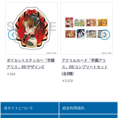
ダイカットステッカー「学園
アクリルカード「学園アリ
アリス」03/デザインC
ス」02/コンプリートセット
(全8種)
￥550
￥5,520
当サイトについて
総合利用規約