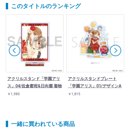
このタイトルのランキング
アクリルスタンド「学園アリ
アクリルスタンドプレート
G
ス」04/佐倉蜜柑&日向棗 着物
「学園アリス」01/デザインA
￥1,980
￥1,815
一緒に買われている商品