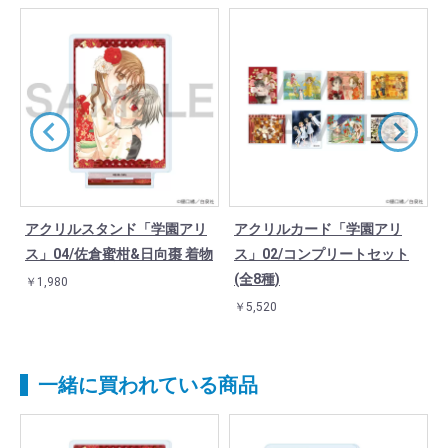
アクリルスタンド「学園アリ
アクリルカード「学園アリ
ス」04/佐倉蜜柑&日向棗 着物
ス」02/コンプリートセット
(全8種)
￥1,980
￥5,520
一緒に買われている商品