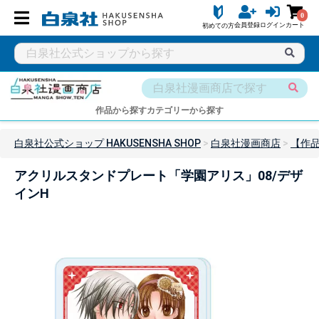
0
会員登録
ログイン
カート
初めての方
作品から探す
カテゴリーから探す
白泉社公式ショップ HAKUSENSHA SHOP
白泉社漫画商店
【作
アクリルスタンドプレート「学園アリス」08/デザ
インH