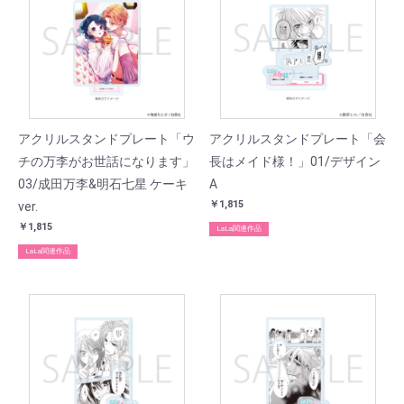
アクリルスタンドプレート「ウ
アクリルスタンドプレート「会
チの万李がお世話になります」
長はメイド様！」01/デザイン
03/成田万李&明石七星 ケーキ
A
￥1,815
ver.
￥1,815
LaLa関連作品
LaLa関連作品