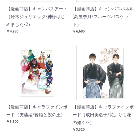
【漫画商店】キャンバスアート
【漫画商店】キャンバスパネル
（鈴木ジュリエッタ/神様はじ
(高屋奈月/フルーツバスケッ
めました/2）
ト）
￥4,950
￥6,600
【漫画商店】キャラファインボ
【漫画商店】キャラファインボ
ード（友藤結/贄姫と獣の王）
ード（成田美名子/花よりも花
￥3,300
の如く/F）
￥3,520