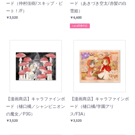
ード（仲村佳樹/スキップ・ビ
ード（あきづき空太/赤髪の白
ート！/F）
雪姫）
￥3,520
￥6,600
LaLa関連作品
【漫画商店】キャラファインボ
【漫画商店】キャラファインボ
ード（樋口橘／シャンピニオン
ード（樋口橘/学園アリ
の魔女／P3G）
ス/F3A）
￥3,520
￥3,520