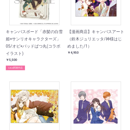
キャンバスボード「赤髪の白雪
【漫画商店】キャンバスアート
姫×サンリオキャラクターズ」
（鈴木ジュリエッタ/神様はじ
05/オビ×バッドばつ丸(コラボ
めました/1）
￥4,950
イラスト)
￥5,500
LaLa関連作品