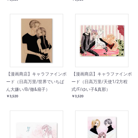
【漫画商店】キャラファインボ
【漫画商店】キャラファインボ
ード（日高万里/世界でいちば
ード（日高万里/天使1/2方程
ん大嫌い/B/徹&扇子）
式/F/ゆい子&真那）
￥3,520
￥3,520