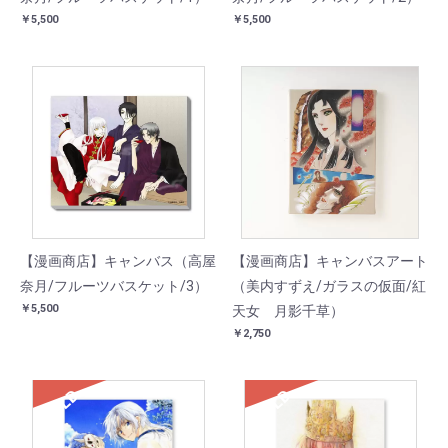
￥5,500
￥5,500
【漫画商店】キャンバス（高屋
【漫画商店】キャンバスアート
奈月/フルーツバスケット/3）
（美内すずえ/ガラスの仮面/紅
￥5,500
天女 月影千草）
￥2,750
SOLD
SOLD