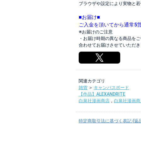
ブラウザや設定により実物と若
■お届け■
ご入金を頂いてから通常5
※お届けのご注意
・お届け時期の異なる商品をご
合わせてお届けさせていただき
関連カテゴリ
雑貨
＞
キャンバスボード
【作品】ALEXANDRITE
白泉社漫画商店
，
白泉社漫画商
特定商取引法に基づく表記 (返