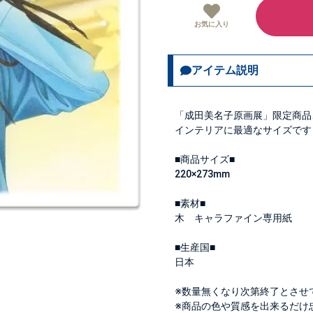
お気に入り
アイテム説明
「成田美名子原画展」限定商品
インテリアに最適なサイズです
■商品サイズ■
220×273mm
■素材■
木 キャラファイン専用紙
■生産国■
日本
※数量無くなり次第終了とさせ
※商品の色や質感を出来るだけ