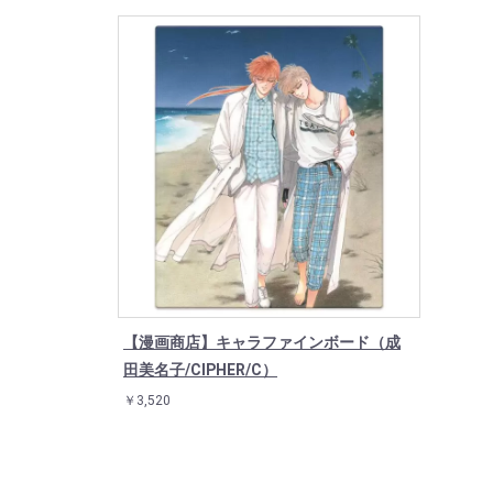
【漫画商店】キャラファインボード（成
田美名子/CIPHER/C）
￥3,520