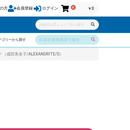
0
の方
会員登録
ログイン
￥0
テゴリーから探す
田美名子/ALEXANDRITE/D）