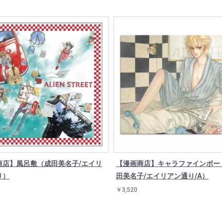
商店】風呂敷（成田美名子/エイリ
【漫画商店】キャラファインボー
り）
田美名子/エイリアン通り/A）
￥3,520