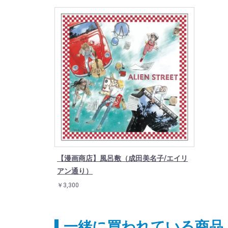
【漫画商店】風呂敷（成田美名子/エイリ
アン通り）
￥3,300
一緒に買われている商品