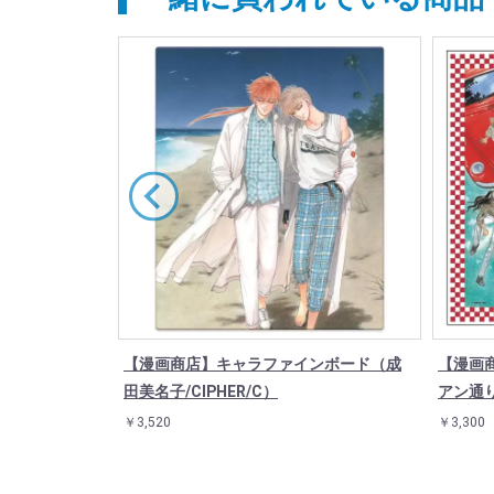
イズ)「LaLa
【漫画商店】キャラファインボード（成
【漫画
2/夏目友人帳
田美名子/CIPHER/C）
アン通
￥3,520
￥3,300