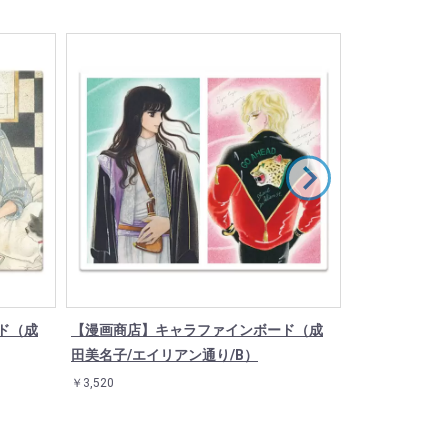
ド（成
【漫画商店】キャラファインボード（成
【漫画商店】
田美名子/エイリアン通り/B）
田美名子/NATU
￥3,520
￥3,520