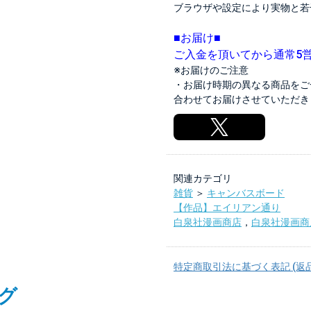
ブラウザや設定により実物と若
■お届け■
ご入金を頂いてから通常5
※お届けのご注意
・お届け時期の異なる商品をご
合わせてお届けさせていただき
関連カテゴリ
雑貨
＞
キャンバスボード
【作品】エイリアン通り
白泉社漫画商店
，
白泉社漫画商
特定商取引法に基づく表記 (返
グ