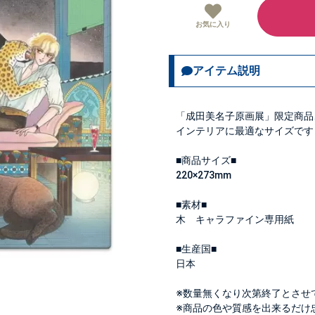
お気に入り
アイテム説明
「成田美名子原画展」限定商品
インテリアに最適なサイズです
■商品サイズ■
220×273mm
■素材■
木 キャラファイン専用紙
■生産国■
日本
※数量無くなり次第終了とさせ
※商品の色や質感を出来るだけ