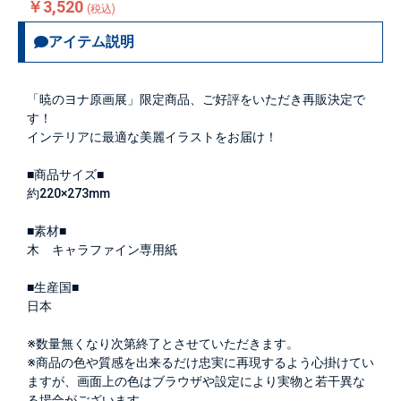
￥3,520
(税込)
アイテム説明
「暁のヨナ原画展」限定商品、ご好評をいただき再販決定で
す！
インテリアに最適な美麗イラストをお届け！
■商品サイズ■
約220×273mm
■素材■
木 キャラファイン専用紙
■生産国■
日本
※数量無くなり次第終了とさせていただきます。
※商品の色や質感を出来るだけ忠実に再現するよう心掛けてい
ますが、画面上の色はブラウザや設定により実物と若干異な
る場合がございます。