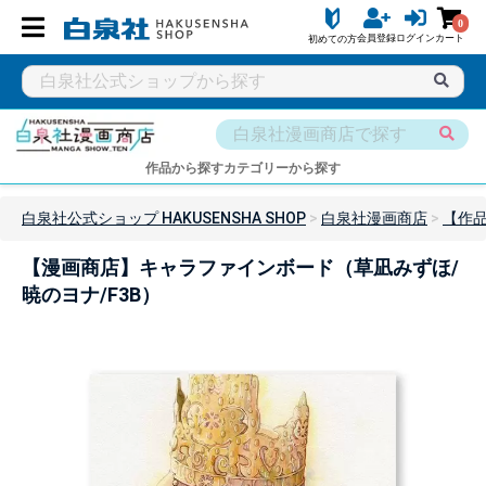
0
会員登録
ログイン
カート
初めての方
作品から探す
カテゴリーから探す
白泉社公式ショップ HAKUSENSHA SHOP
白泉社漫画商店
【作
【漫画商店】キャラファインボード（草凪みずほ/
暁のヨナ/F3B）