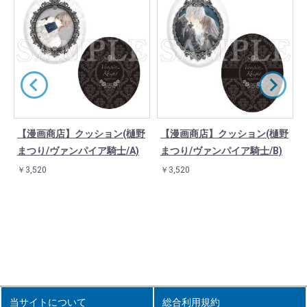
屋
【漫画商店】クッション(樋野
【漫画商店】クッション(樋野
まつり/ヴァンパイア騎士/A)
まつり/ヴァンパイア騎士/B)
￥3,520
￥3,520
当サイトについて
総合利用規約