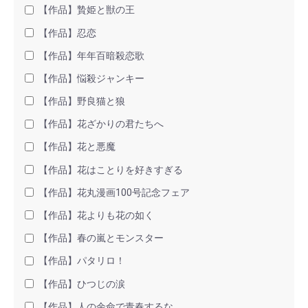
【作品】贄姫と獣の王
【作品】忍恋
【作品】年年百暗殺恋歌
【作品】悩殺ジャンキー
【作品】野良猫と狼
【作品】花ざかりの君たちへ
【作品】花と悪魔
【作品】花はことりを好きすぎる
【作品】花丸漫画100号記念フェア
【作品】花よりも花の如く
【作品】春の嵐とモンスター
【作品】パタリロ！
【作品】ひつじの涙
【作品】人の余命で青春するな