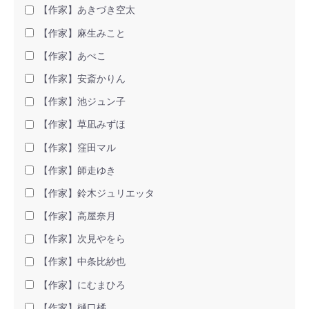
【作家】あきづき空太
【作家】麻生みこと
【作家】あぺこ
【作家】安斎かりん
【作家】池ジュン子
【作家】草凪みずほ
【作家】窪田マル
【作家】師走ゆき
【作家】鈴木ジュリエッタ
【作家】高屋奈月
【作家】次見やをら
【作家】中条比紗也
【作家】にむまひろ
【作家】樋口橘