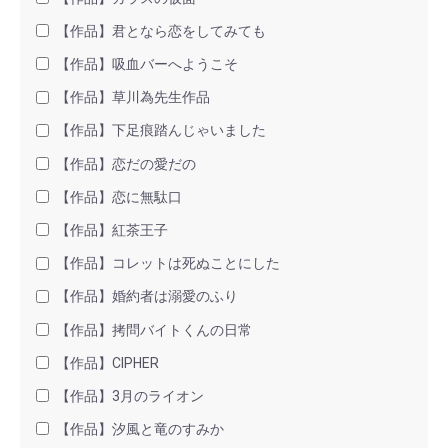
【作品】君となら恋をしてみても
【作品】吸血バーへようこそ
【作品】草川為先生作品
【作品】下足痕踏んじゃいました
【作品】恋だの愛だの
【作品】恋に無駄口
【作品】紅茶王子
【作品】コレットは死ぬことにした
【作品】婚約者は溺愛のふり
【作品】拷問バイトくんの日常
【作品】CIPHER
【作品】3月のライオン
【作品】汐風と竜のすみか