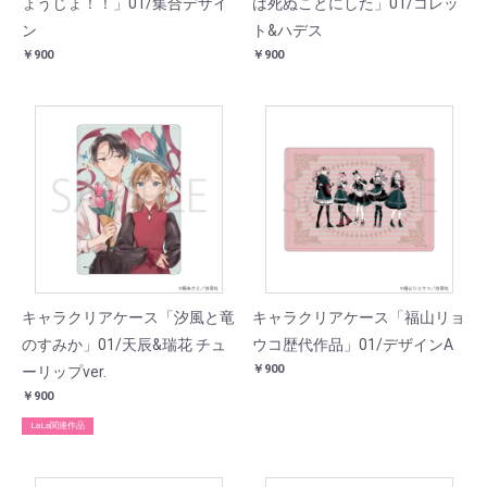
ょうじょ！！」01/集合デザイ
は死ぬことにした」01/コレッ
ン
ト&ハデス
￥900
￥900
キャラクリアケース「汐風と竜
キャラクリアケース「福山リョ
のすみか」01/天辰&瑞花 チュ
ウコ歴代作品」01/デザインA
￥900
ーリップver.
￥900
LaLa関連作品