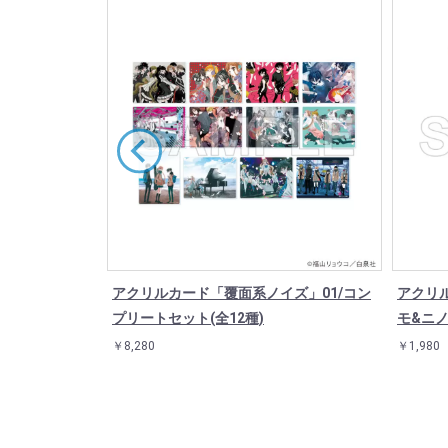
じゃ好きにな
アクリルカード「覆面系ノイズ」01/コン
アクリ
知見才南&宇郷奏
プリートセット(全12種)
モ&ニ
￥8,280
￥1,980