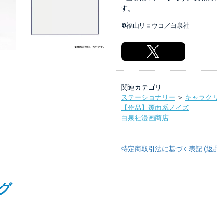
す。
©福山リョウコ／白泉社
関連カテゴリ
ステーショナリー
＞
キャラク
【作品】覆面系ノイズ
白泉社漫画商店
特定商取引法に基づく表記 (返
グ