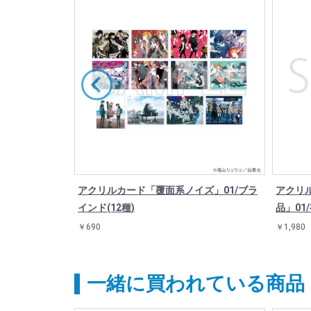
ズ」01/コン
アクリルカード「覆面系ノイズ」01/ブラ
アクリ
インド(12種)
品」01
￥690
￥1,980
一緒に買われている商品