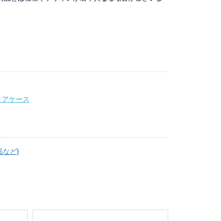
リアケース
品など)