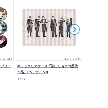
ンプリー
キャラクリアケース「福山リョウコ歴代
缶バッジ「覆面
作品」02/デザインB
(12種)
￥900
￥550