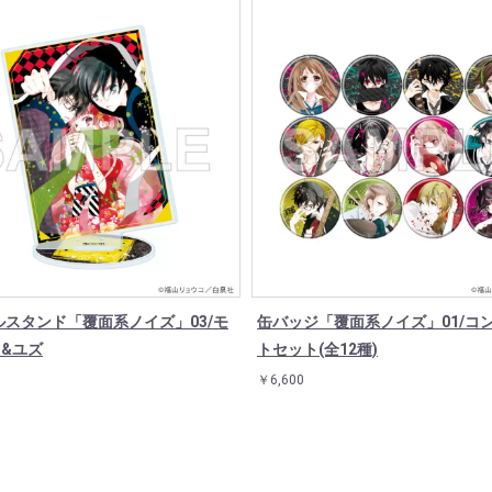
ルスタンド「覆面系ノイズ」03/モ
缶バッジ「覆面系ノイズ」01/コ
ノ&ユズ
トセット(全12種)
￥6,600