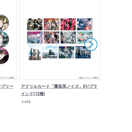
ンプリー
アクリルカード「覆面系ノイズ」01/ブラ
アクリルスタン
インド(12種)
ズ&ニノ
￥690
￥1,980