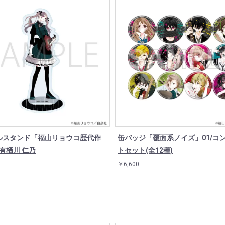
ルスタンド「福山リョウコ歴代作
缶バッジ「覆面系ノイズ」01/コ
/有栖川 仁乃
トセット(全12種)
￥6,600