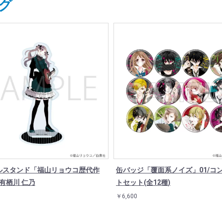
グ
ルスタンド「福山リョウコ歴代作
缶バッジ「覆面系ノイズ」01/コ
/有栖川 仁乃
トセット(全12種)
￥6,600