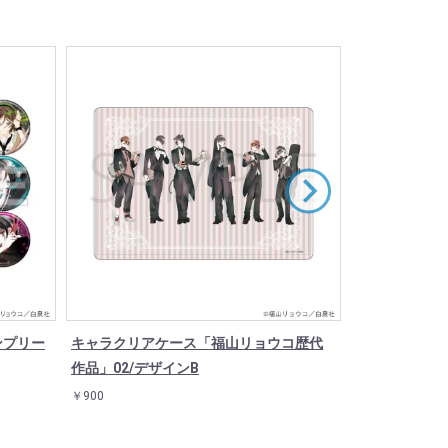
ンプリー
キャラクリアケース「福山リョウコ歴代
缶バッジ「覆面
作品」02/デザインB
(12種)
￥900
￥550