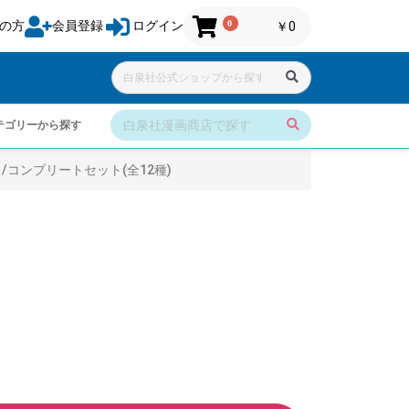
0
の方
会員登録
ログイン
￥0
テゴリーから探す
/コンプリートセット(全12種)