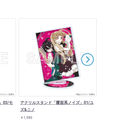
03/モ
アクリルスタンド「覆面系ノイズ」01/ユ
アクリルスタン
ズ&ニノ
ズ&モモ
￥1,980
￥1,980