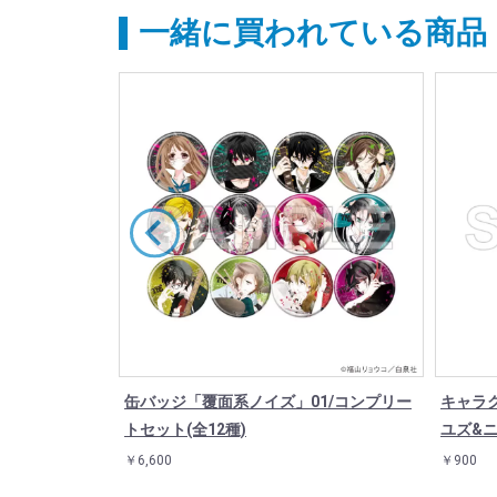
一緒に買われている商品
山リョウコ歴
缶バッジ「覆面系ノイズ」01/コンプリー
キャラ
ット(全11種)
トセット(全12種)
ユズ&
￥6,600
￥900