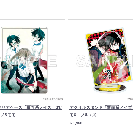
クリアケース「覆面系ノイズ」01/
アクリルスタンド「覆面系ノイズ」
ニノ&モモ
モ&ニノ&ユズ
￥1,980