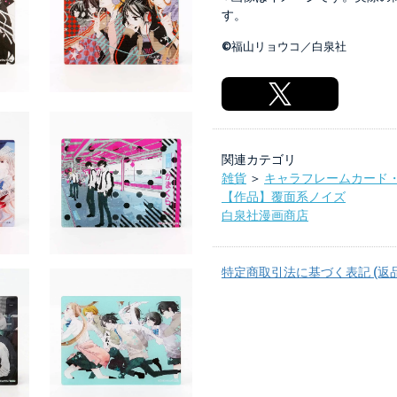
す。
©福山リョウコ／白泉社
関連カテゴリ
雑貨
＞
キャラフレームカード
【作品】覆面系ノイズ
白泉社漫画商店
特定商取引法に基づく表記 (返