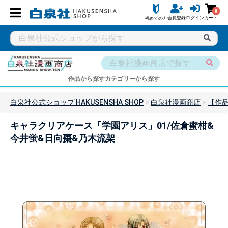
0
会員登録
ログイン
カート
初めての方
作品から探す
カテゴリーから探す
白泉社公式ショップ HAKUSENSHA SHOP
白泉社漫画商店
【作
キャラクリアケース「学園アリス」01/佐倉蜜柑&
今井蛍&日向棗&乃木流架