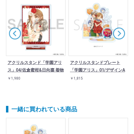
アクリルスタンド「学園アリ
アクリルスタンドプレート
G
ス」04/佐倉蜜柑&日向棗 着物
「学園アリス」01/デザインA
￥1,980
￥1,815
一緒に買われている商品