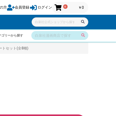
0
の方
会員登録
ログイン
￥0
テゴリーから探す
トセット(全8種)