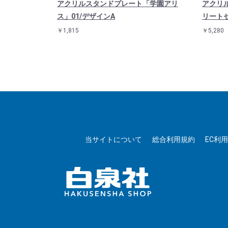
ブラインド(8
アクリルスタンドプレート「学園アリ
アクリ
ス」01/デザインA
リートセ
￥1,815
￥5,280
当サイトについて
総合利用規約
EC利