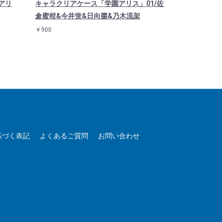
アリ
キャラクリアケース「学園アリス」01/佐
アクリルカード
倉蜜柑&今井蛍&日向棗&乃木流架
ンド(8種)
￥900
￥660
基づく表記
よくあるご質問
お問い合わせ