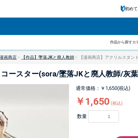
初めて
作品から探す
カ
漫画商店
【作品】墜落JKと廃人教師
【漫画商店】アクリルスタンドコー
スター(sora/墜落JKと廃人教師/灰葉仁
通常価格：￥1,650(税込)
￥1,650
(税込)
数量