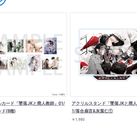
グ
カード「墜落JKと廃人教師」01/
アクリルスタンド「墜落JKと廃人
ド(8種)
1/落合扇言&灰葉仁①
￥1,980