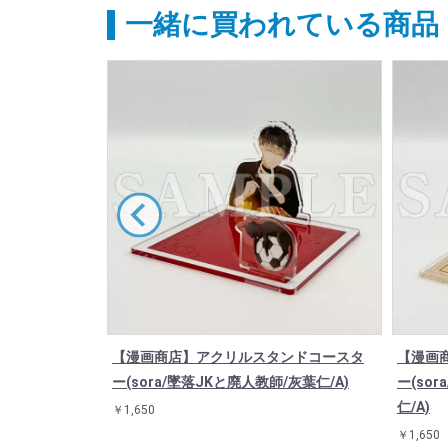
一緒に買われている商品
と廃人教師」0
【漫画商店】アクリルスタンドコースタ
【漫画
ー(sora/墜落JKと廃人教師/灰葉仁/A)
ー(so
仁/A)
￥1,650
￥1,650