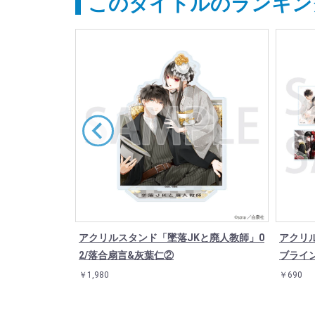
このタイトルのランキン
ra/墜落JKと
アクリルスタンド「墜落JKと廃人教師」0
アクリル
2/落合扇言&灰葉仁②
ブライン
￥1,980
￥690