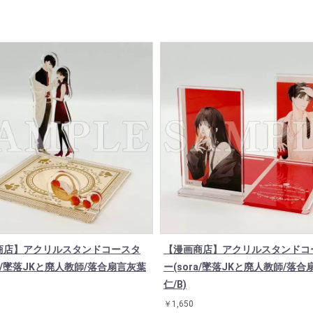
商店】アクリルスタンドコースタ
【漫画商店】アクリルスタンドコ
ra/墜落JKと廃人教師/落合扇言灰葉
ー(sora/墜落JKと廃人教師/落
仁/B)
￥1,650