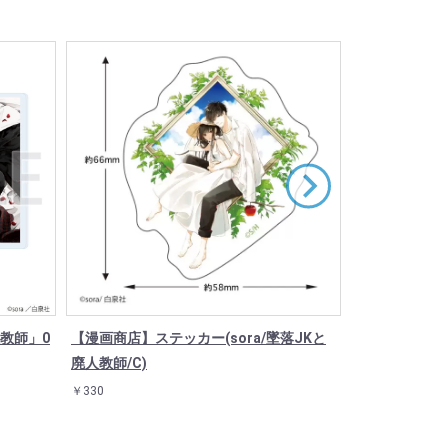
教師」0
【漫画商店】ステッカー(sora/墜落JKと
缶バッジ「墜落
廃人教師/C)
ンド(8種)
￥330
￥550