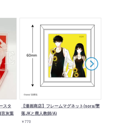
ースタ
【漫画商店】フレームマグネット(sora/墜
【漫画商店】レ
合扇言灰葉
落JKと廃人教師/A)
と廃人教師/モ
￥770
￥2,145