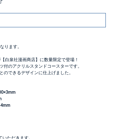
終了
なります。
が【白泉社漫画商店】に数量限定で登場！
ツ付のアクリルスタンドコースターです。
とのできるデザインに仕上げました。
0×3mm
m
4mm
ていただきます。