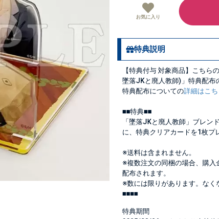
お気に入り
特典説明
【特典付与 対象商品】こちらの
墜落JKと廃人教師)」特典配
特典配布についての
詳細はこち
■■特典■■
「墜落JKと廃人教師」ブレンド
に、特典クリアカードを1枚プ
※送料は含まれません。
※複数注文の同梱の場合、購入
配布されます。
※数には限りがあります。なく
■■■■
特典期間