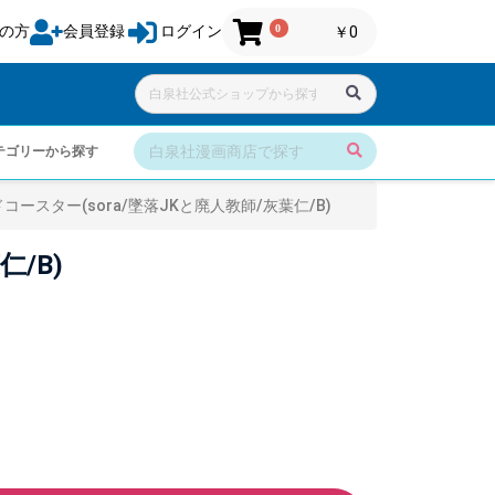
0
の方
会員登録
ログイン
￥0
テゴリーから探す
スター(sora/墜落JKと廃人教師/灰葉仁/B)
/B)