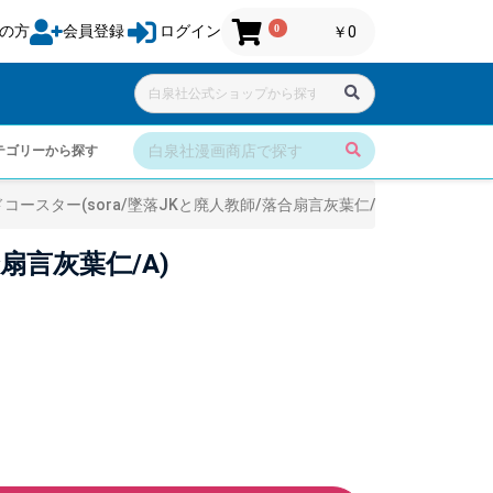
0
の方
会員登録
ログイン
￥0
テゴリーから探す
ースター(sora/墜落JKと廃人教師/落合扇言灰葉仁/A)
扇言灰葉仁/A)