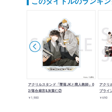
このタイトルのランキン
ra/墜落JKと
アクリルスタンド「墜落JKと廃人教師」0
アクリル
2/落合扇言&灰葉仁②
ブライン
￥1,980
￥690