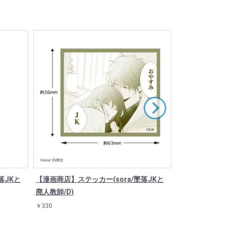
落JKと
【漫画商店】ステッカー(sora/墜落JKと
【漫画商店】フ
廃人教師/D)
落JKと廃人教師
￥330
￥770