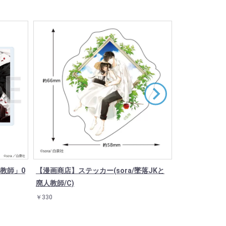
教師」0
【漫画商店】ステッカー(sora/墜落JKと
缶バッジ「墜落
廃人教師/C)
ンド(8種)
￥330
￥550