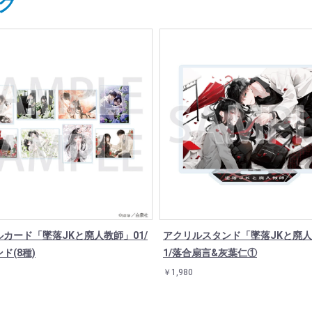
グ
カード「墜落JKと廃人教師」01/
アクリルスタンド「墜落JKと廃人
ド(8種)
1/落合扇言&灰葉仁①
￥1,980