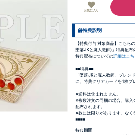
お気に入り
特典説明
【特典付与 対象商品】こちらの
墜落JKと廃人教師)」特典配
特典配布についての
詳細はこち
■■特典■■
「墜落JKと廃人教師」ブレンド
に、特典クリアカードを1枚プ
※送料は含まれません。
※複数注文の同梱の場合、購入
配布されます。
※数には限りがあります。なく
■■■■
特典期間