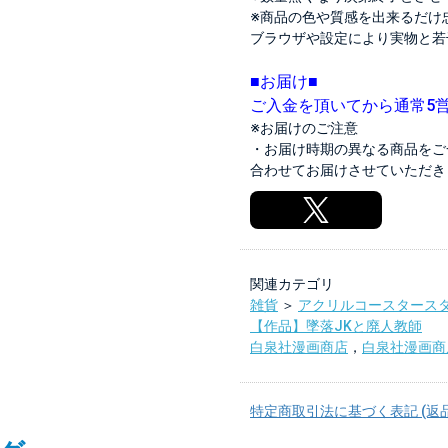
※商品の色や質感を出来るだけ
ブラウザや設定により実物と若
■お届け■
ご入金を頂いてから通常5
※お届けのご注意
・お届け時期の異なる商品をご
合わせてお届けさせていただき
関連カテゴリ
雑貨
＞
アクリルコースタース
【作品】墜落JKと廃人教師
白泉社漫画商店
，
白泉社漫画商
特定商取引法に基づく表記 (返