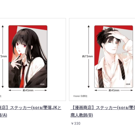
店】ステッカー(sora/墜落JKと
【漫画商店】ステッカー(sora/墜
/A)
廃人教師/B)
￥330