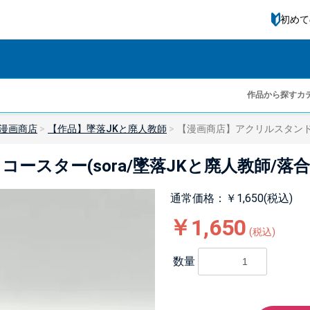
初めて
作品から探す
カ
漫画商店
【作品】墜落JKと廃人教師
【漫画商店】アクリルスタンドコ
スター(sora/墜落JKと廃人教師/落合
通常価格：￥1,650(税込)
￥1,650
(税込)
数量