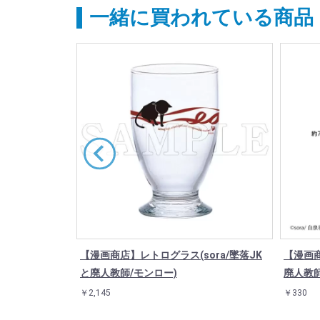
一緒に買われている商品
ンドコースタ
【漫画商店】レトログラス(sora/墜落JK
【漫画商
師/落合扇言灰葉
と廃人教師/モンロー)
廃人教師
￥2,145
￥330