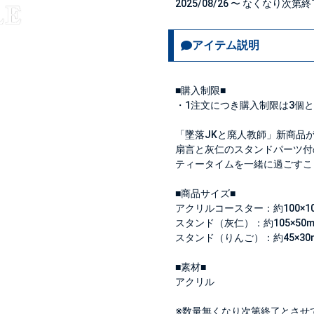
2025/08/26 〜 なくなり次第
アイテム説明
■購入制限■
・1注文につき購入制限は
3個
と
「墜落JKと廃人教師」新商品
扇言と灰仁のスタンドパーツ付
ティータイムを一緒に過ごすこ
■商品サイズ■
アクリルコースター：約100×10
スタンド（灰仁）：約105×50
スタンド（りんご）：約45×30
■素材■
アクリル
※数量無くなり次第終了とさせ