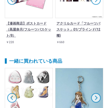
【漫画商店】ポストカード
アクリルカード「フルーツバ
ッ
（高屋奈月/フルーツバスケッ
スケット」01/ブラインド(12
ト/8）
種)
￥220
￥660
一緒に買われている商品