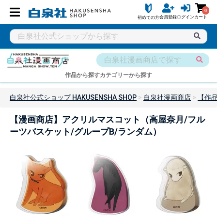
0
会員登録
ログイン
カート
初めての方
作品から探す
カテゴリーから探す
白泉社公式ショップ HAKUSENSHA SHOP
白泉社漫画商店
【作
【漫画商店】アクリルマスコット（高屋奈月/フル
ーツバスケット/グループB/ランダム）