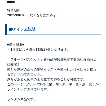
■■■■
特典期間
2025/08/26 〜 なくなり次第終了
アイテム説明
■購入制限■
・1注文につき購入制限は
7個
となります。
「フルーツバスケット」新商品が数量限定で白泉社漫画商店
に登場！
夾と草摩家の面々の動物イラストを使用したゆらゆらと揺れ
るアクリルマスコット。
厚みがあるためそのまま立てて飾ることが可能です。
このページはグループBの【猫・午・未・申・酉・戌・亥】が
ラインナップされています。
ランダム商品です。