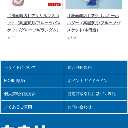
【漫画商店】アクリルマスコ
【漫画商店】アクリルキーホ
ー
ット（高屋奈月/フルーツバス
ルダー（高屋奈月/フルーツバ
ケット/グループA/ランダム）
スケット/本田透）
￥880
￥715
当サイトについて
総合利用規約
EC利用規約
ポイントガイドライン
個人情報保護方針
特定商取引法に基づく表記
よくあるご質問
お問い合わせ