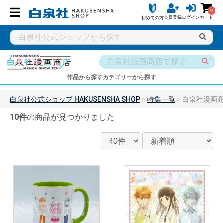
0
会員登録
ログイン
カート
初めての方
作品から探す
カテゴリーから探す
白泉社公式ショップ HAKUSENSHA SHOP
特集一覧
白泉社漫画商店 
10件
の商品が見つかりました