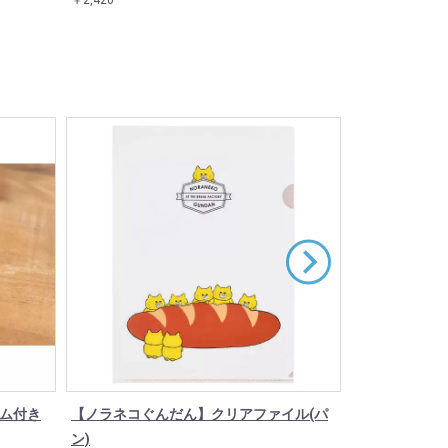
￥2,420
￥3,520
ーム付き
【ノラネコぐんだん】クリアファイル(パ
【ノラネコぐ
ン)
0th Annive