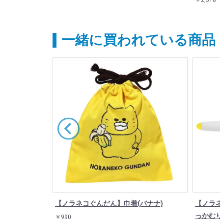
￥2,310
一緒に買われている商品
トート（そら
【ノラネコぐんだん】巾着(バナナ)
【ノラ
っかむ
￥990