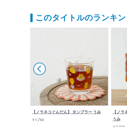
このタイトルのランキン
ラス おばけの
【ノラネコぐんだん】 タンブラー うみ
【ノラ
うみ
￥1,760