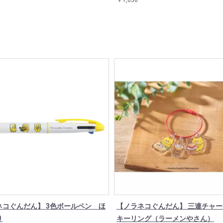
￥1,650
ネコぐんだん】 3色ボールペン ほ
【ノラネコぐんだん】 三連チャ
り
キーリング（ラーメンやさん）