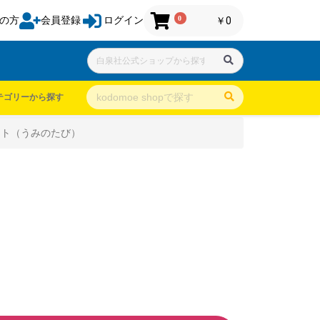
0
の方
会員登録
ログイン
￥0
テゴリーから探す
ート（うみのたび）