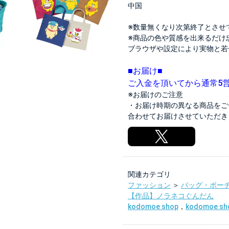
中国
※数量無くなり次第終了とさせ
※商品の色や質感を出来るだけ
ブラウザや設定により実物と若
■お届け■
ご入金を頂いてから通常5
※お届けのご注意
・お届け時期の異なる商品をご
合わせてお届けさせていただき
関連カテゴリ
ファッション
＞
バッグ・ポー
【作品】ノラネコぐんだん
kodomoe shop
，
kodomoe