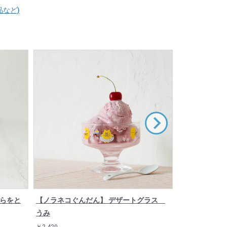
品など)
そらをと
【ノラネコぐんだん】 デザートグラス
【ノラネコぐ
うみ
ワンちゃん