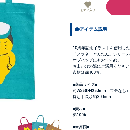
お気に入り
アイテム説明
10周年記念イラストを使用し
「ノラネコぐんだん」シリーズ
サブバッグにもおすすめ。
お出かけの際にご活用ください
素材は綿100％。
■商品サイズ■
約W250×H250mm（マチなし
持ち手長さ約300mm
■素材■
綿100%
■生産国■