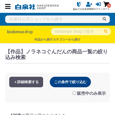
0
会員登録
ログイン
カート
初めての方
白泉社公式ショップ HAKUSENSHA SHOP
タイトル一覧
kodo
作品から探す
カテゴリーから探す
【作品】ノラネコぐんだんの商品一覧の絞り
込み検索
＋詳細検索する
この条件で絞り込む
販売中のみ表示