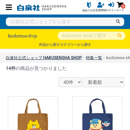
0
会員登録
ログイン
カート
初めての方
作品から探す
カテゴリーから探す
白泉社公式ショップ HAKUSENSHA SHOP
特集一覧
kodomoe
14件
の商品が見つかりました