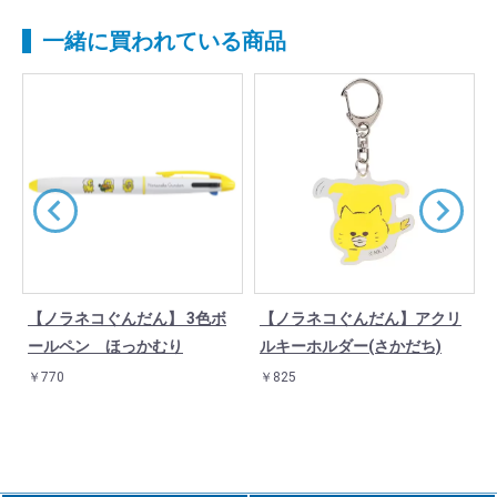
一緒に買われている商品
ブ
【ノラネコぐんだん】 3色ボ
【ノラネコぐんだん】アクリ
ールペン ほっかむり
ルキーホルダー(さかだち)
￥770
￥825