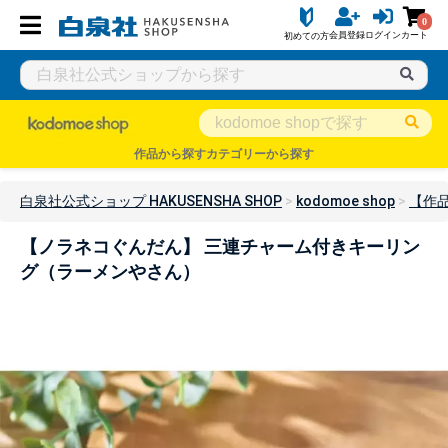
0
会員登録
ログイン
カート
初めての方
作品から探す
カテゴリーから探す
白泉社公式ショップ HAKUSENSHA SHOP
kodomoe shop
【作
【ノラネコぐんだん】 三連チャーム付きキーリン
グ（ラーメンやさん）