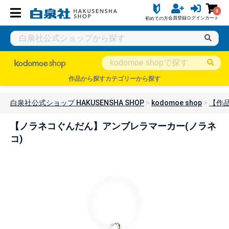
0
会員登録
ログイン
カート
初めての方
作品から探す
カテゴリーから探す
白泉社公式ショップ HAKUSENSHA SHOP
kodomoe shop
【作
【ノラネコぐんだん】アンブレラマーカー(ノラネ
コ)