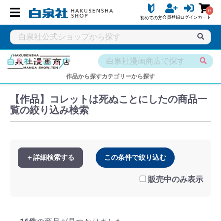
0
会員登録
ログイン
カート
初めての方
白泉社公式ショップ HAKUSENSHA SHOP
タイトル一覧
白泉
作品から探す
カテゴリーから探す
【作品】コレットは死ぬことにしたの商品一
覧の絞り込み検索
＋詳細検索する
この条件で絞り込む
販売中のみ表示